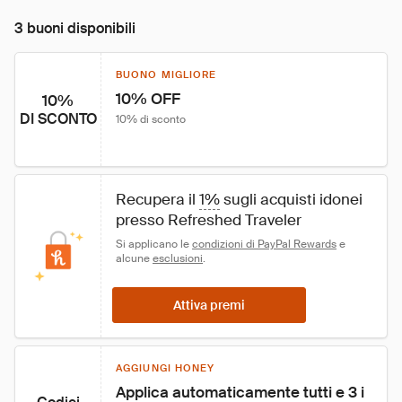
3 buoni disponibili
BUONO MIGLIORE
10% OFF
10%
DI SCONTO
10% di sconto
Recupera il 
1%
 sugli acquisti idonei 
presso Refreshed Traveler
Si applicano le 
condizioni di PayPal Rewards
 e 
alcune 
esclusioni
.
Attiva premi
AGGIUNGI HONEY
Applica automaticamente tutti e 3 i 