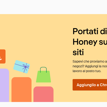
Portati d
Honey su
siti
Sapevi che proviamo au
negozi? Aggiungi la nos
lavoro al posto tuo.
Aggiungilo a Chr