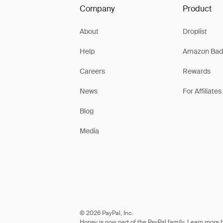
Company
Product
About
Droplist
Help
Amazon Bad
Careers
Rewards
News
For Affiliates
Blog
Media
© 2026 PayPal, Inc.
Honey is now part of the PayPal family. Learn more