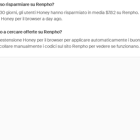
so risparmiare su Renpho?
 30 giorni, gli utenti Honey hanno risparmiato in media $7.62 su Renpho. 
 Honey per il browser a day ago.
o a cercare offerte su Renpho?
l'estensione Honey per il browser per applicare automaticamente i buo
ncollare manualmente i codici sul sito Renpho per vedere se funzionano.