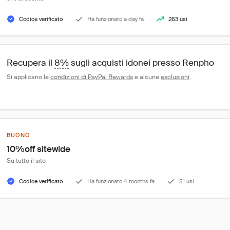
Codice verificato
Ha funzionato a day fa
263 usi
Recupera il 
8%
 sugli acquisti idonei presso Renpho
Si applicano le 
condizioni di PayPal Rewards
 e alcune 
esclusioni
.
BUONO
10%off sitewide
Su tutto il sito
Codice verificato
Ha funzionato 4 months fa
51 usi