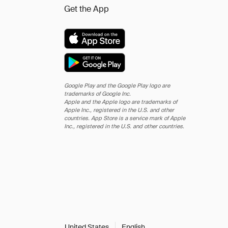
Get the App
Google Play and the Google Play logo are
trademarks of Google Inc.
Apple and the Apple logo are trademarks of
Apple Inc., registered in the U.S. and other
countries. App Store is a service mark of Apple
Inc., registered in the U.S. and other countries.
United States
English