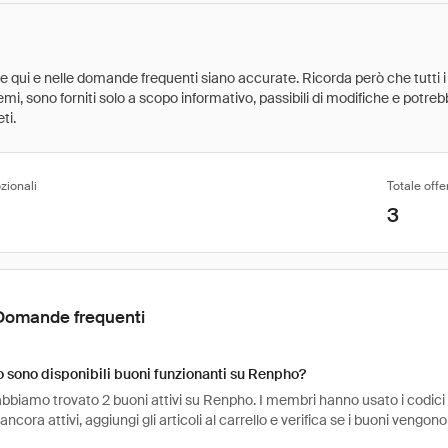
ate qui e nelle domande frequenti siano accurate. Ricorda però che tutti i
 premi, sono forniti solo a scopo informativo, passibili di modifiche e potr
ti.
zionali
Totale offe
3
Domande frequenti
sono disponibili buoni funzionanti su Renpho?
bbiamo trovato 2 buoni attivi su Renpho. I membri hanno usato i codici 3
ancora attivi, aggiungi gli articoli al carrello e verifica se i buoni vengono