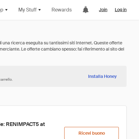
op
My Stuff
Rewards
Join
Log in
Installa Honey
arrello.
ode: RENIMPACT5 at 
Ricevi buono