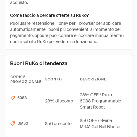
acquisto.
Come faccio a cercare offerte su RuKo?
Puoi usare l'estensione Honey per il browser per applicare
automaticamente i buoni più convenienti al momento del
pagamento, oppure puoi copiare e incollare manualmente i
codici sul sito RuKo per vedere se funzionano.
Buoni RuKo di tendenza
CODICE
SCONTO
DESCRIZIONE
PROMOZIONALE
28% OFF / Ruko
6088
28% di sconto
6088 Programmable
Smart Robot
$50 OFF / Bwine
$50 di sconto
DM50
M4A1 Gel Ball Blaster