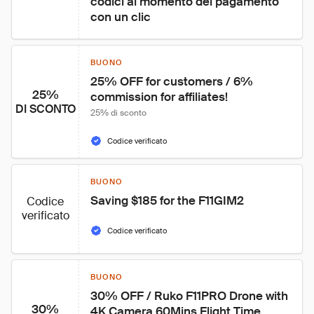
codici al momento del pagamento 
con un clic
BUONO
25% OFF for customers / 6% 
25%
commission for affiliates!
DI SCONTO
25% di sconto
Codice verificato
BUONO
Saving $185 for the F11GIM2
Codice
verificato
Codice verificato
BUONO
30% OFF / Ruko F11PRO Drone with 
30%
4K Camera 60Mins Flight Time