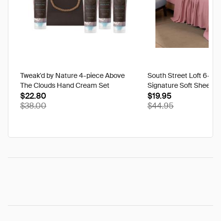
Tweak'd by Nature 4-piece Above
South Street Loft 6-pi
The Clouds Hand Cream Set
Signature Soft Sheet Se
$22.80
Ikat - Twin
$19.95
$38.00
$44.95