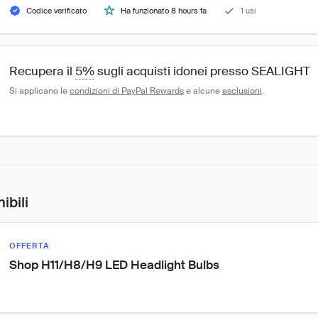
Codice verificato
Ha funzionato 8 hours fa
1 usi
Recupera il 
5%
 sugli acquisti idonei presso SEALIGHT
Si applicano le 
condizioni di PayPal Rewards
 e alcune 
esclusioni
.
ibili
OFFERTA
Shop H11/H8/H9 LED Headlight Bulbs