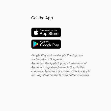
Get the App
Google Play and the Google Play logo are
trademarks of Google Inc.
Apple and the Apple logo are trademarks of
Apple Inc., registered in the U.S. and other
countries. App Store is a service mark of Apple
Inc., registered in the U.S. and other countries.