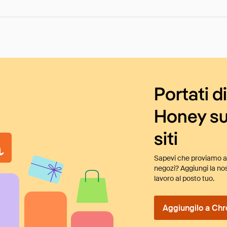
Portati d
Honey su
siti
Sapevi che proviamo au
negozi? Aggiungi la nos
lavoro al posto tuo.
Aggiungilo a Chr