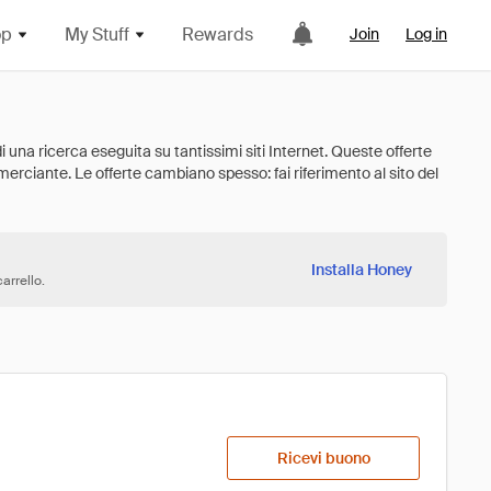
op
My Stuff
Rewards
Join
Log in
Installa Honey
arrello.
Ricevi buono