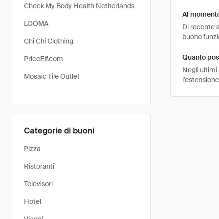
Check My Body Health Netherlands
Al momento
LOOMA
Di recente a
buono funzio
Chi Chi Clothing
Quanto pos
PriceElf.com
Negli ultimi
Mosaic Tile Outlet
l'estension
Categorie di buoni
Pizza
Ristoranti
Televisori
Hotel