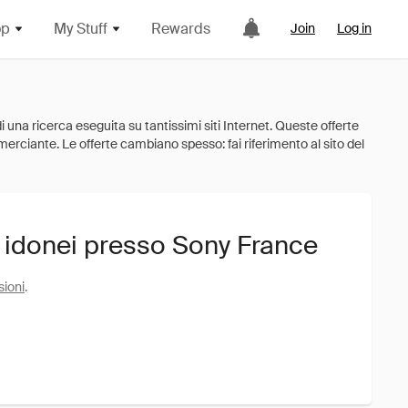
op
My Stuff
Rewards
Join
Log in
i idonei presso Sony France
sioni
.