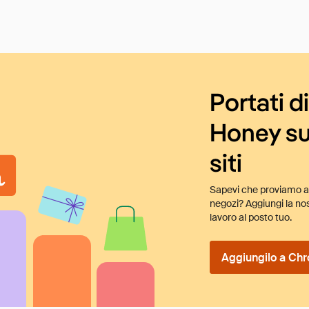
Portati d
Honey su
siti
Sapevi che proviamo au
negozi? Aggiungi la nos
lavoro al posto tuo.
Aggiungilo a Chr