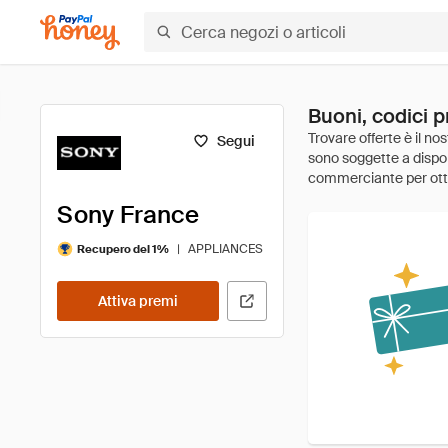
Buoni, codici 
Segui
Sony France
|
APPLIANCES
Recupero del 1%
Attiva premi