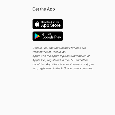
Get the App
Google Play and the Google Play logo are
trademarks of Google Inc.
Apple and the Apple logo are trademarks of
Apple Inc., registered in the U.S. and other
countries. App Store is a service mark of Apple
Inc., registered in the U.S. and other countries.