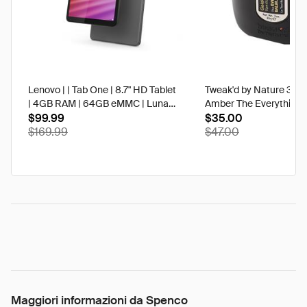
Lenovo | | Tab One | 8.7" HD Tablet
Tweak'd by Nature 3 oz
| 4GB RAM | 64GB eMMC | Luna
Amber The Everything 
Grey | Best Buy
$99.99
$35.00
$169.99
$47.00
Maggiori informazioni da Spenco