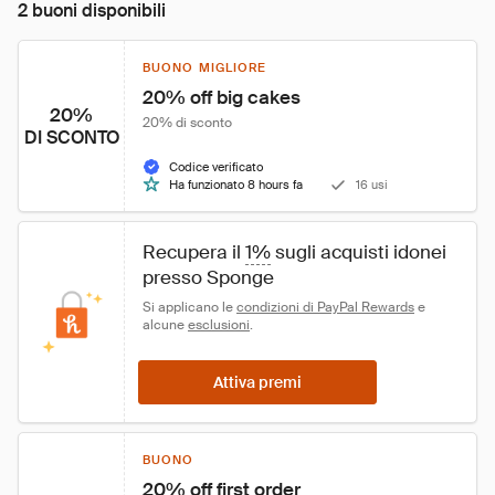
2 buoni disponibili
BUONO MIGLIORE
20% off big cakes
20%
20% di sconto
DI SCONTO
Codice verificato
Ha funzionato 8 hours fa
16 usi
Recupera il 
1%
 sugli acquisti idonei 
presso Sponge
Si applicano le 
condizioni di PayPal Rewards
 e 
alcune 
esclusioni
.
Attiva premi
BUONO
20% off first order