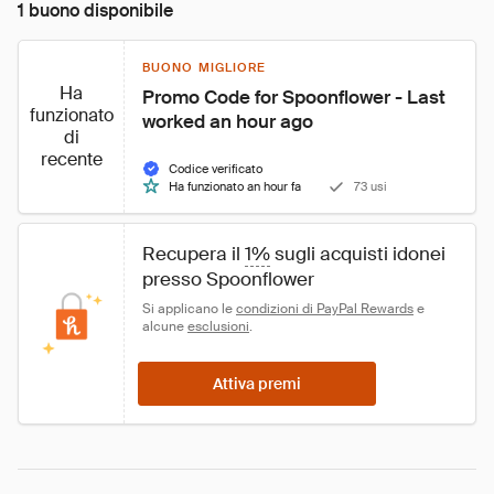
1 buono disponibile
BUONO MIGLIORE
Ha
Promo Code for Spoonflower - Last 
funzionato
worked an hour ago
di
recente
Codice verificato
Ha funzionato an hour fa
73 usi
Recupera il 
1%
 sugli acquisti idonei 
presso Spoonflower
Si applicano le 
condizioni di PayPal Rewards
 e 
alcune 
esclusioni
.
Attiva premi