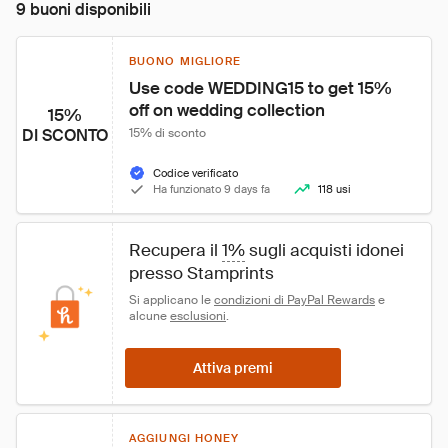
9 buoni disponibili
BUONO MIGLIORE
Use code WEDDING15 to get 15% 
off on wedding collection
15%
DI SCONTO
15% di sconto
Codice verificato
Ha funzionato 9 days fa
118 usi
Recupera il 
1%
 sugli acquisti idonei 
presso Stamprints
Si applicano le 
condizioni di PayPal Rewards
 e 
alcune 
esclusioni
.
Attiva premi
AGGIUNGI HONEY