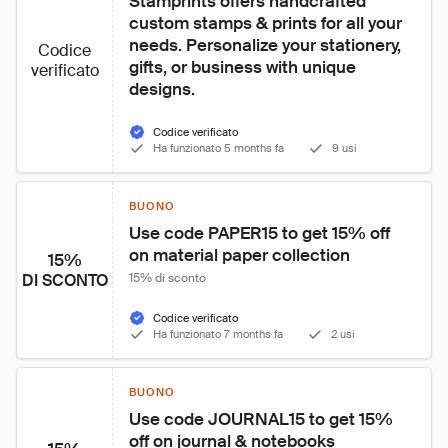
Stamprints offers handcrafted 
custom stamps & prints for all your 
needs. Personalize your stationery, 
Codice
gifts, or business with unique 
verificato
designs.
Codice verificato
Ha funzionato 5 months fa
9 usi
BUONO
Use code PAPER15 to get 15% off 
on material paper collection
15%
DI SCONTO
15% di sconto
Codice verificato
Ha funzionato 7 months fa
2 usi
BUONO
Use code JOURNAL15 to get 15% 
off on journal & notebooks 