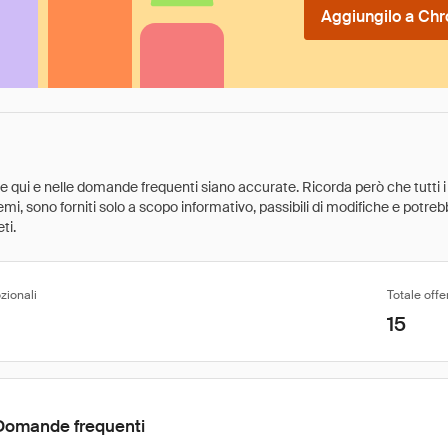
Aggiungilo a Chr
ate qui e nelle domande frequenti siano accurate. Ricorda però che tutti i
 premi, sono forniti solo a scopo informativo, passibili di modifiche e potr
ti.
zionali
Totale offe
15
Domande frequenti