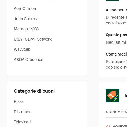
AeroGarden
Al momento 
Di recente a
John Cootes
codici sono 
Marcella NYC
Quanto pos
USA TODAY Network
Negli ultimi
Wavytalk
Come faccio
ASDA Groceries
Puoi usare 
copiare e i
Categorie di buoni
Pizza
Ristoranti
CODICE PR
Televisori
HONEY7