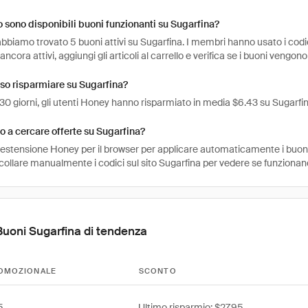
sono disponibili buoni funzionanti su Sugarfina?
bbiamo trovato 5 buoni attivi su Sugarfina. I membri hanno usato i codici
ancora attivi, aggiungi gli articoli al carrello e verifica se i buoni vengono
so risparmiare su Sugarfina?
 30 giorni, gli utenti Honey hanno risparmiato in media $6.43 su Sugarfin
 a cercare offerte su Sugarfina?
l'estensione Honey per il browser per applicare automaticamente i buo
ncollare manualmente i codici sul sito Sugarfina per vedere se funzionan
Buoni Sugarfina di tendenza
OMOZIONALE
SCONTO
Ultimo risparmio: $27,95
5