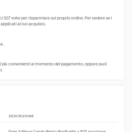
 327 volte per risparmiare sul proprio ordine. Per vedere se i
 applicati al tuo acquisto.
a.
ni più convenienti al momento del pagamento, oppure puoi
o.
DESCRIZIONE
Free 3 Piece Candy Bento Box® with a $75 purchase