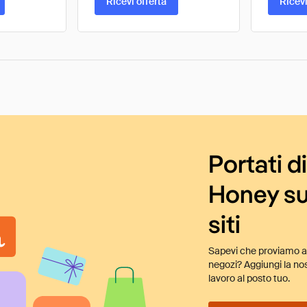
Ricevi offerta
Ricevi
Portati d
Honey su
siti
Sapevi che proviamo au
negozi? Aggiungi la nos
lavoro al posto tuo.