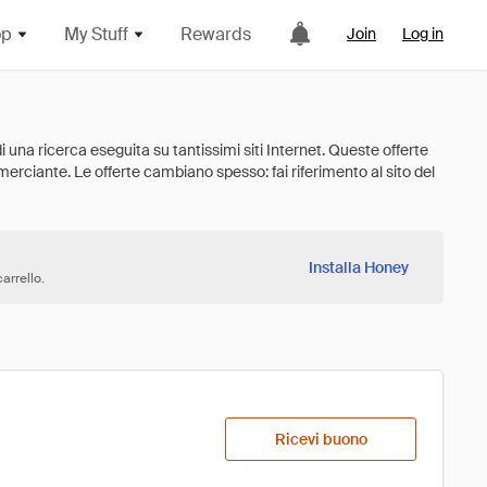
op
My Stuff
Rewards
Join
Log in
Installa Honey
arrello.
Ricevi buono