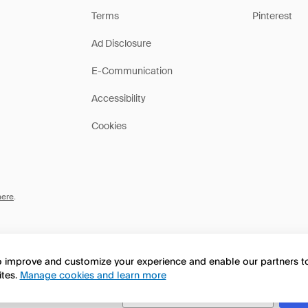
Terms
Pinterest
Ad Disclosure
E-Communication
Accessibility
Cookies
here
.
to improve and customize your experience and enable our partners 
ites.
Manage cookies and learn more
this page in English?
No, continua a esplorare