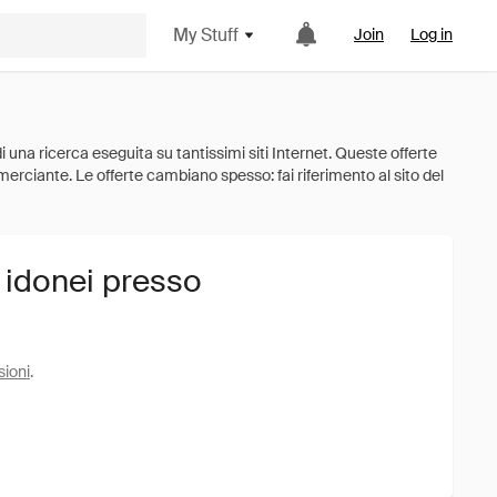
My Stuff
Join
Log in
i idonei presso
sioni
.