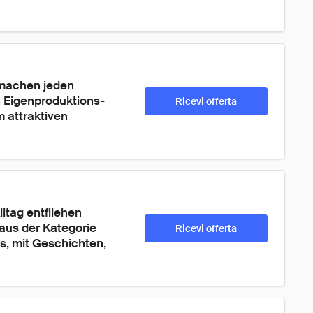
machen jeden 
 Eigenproduktions-
Ricevi offerta
m attraktiven 
ltag entfliehen 
aus der Kategorie 
Ricevi offerta
s, mit Geschichten, 