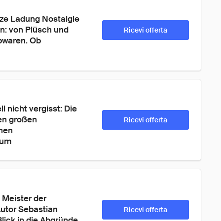
nze Ladung Nostalgie 
en: von Plüsch und 
Ricevi offerta
bwaren. Ob 
 nicht vergisst: Die 
en großen 
Ricevi offerta
hen 
 um 
 Meister der 
Autor Sebastian 
Ricevi offerta
lick in die Abgründe 