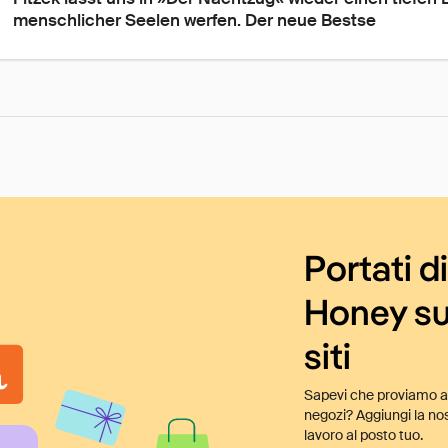
menschlicher Seelen werfen. Der neue Bestse
Portati d
Honey su
siti
Sapevi che proviamo au
negozi? Aggiungi la nos
lavoro al posto tuo.