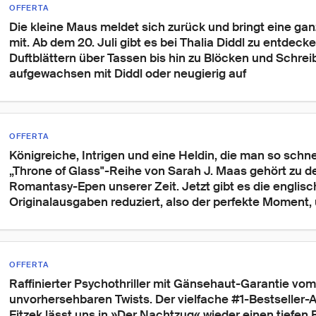
OFFERTA
Die kleine Maus meldet sich zurück und bringt eine ga
mit. Ab dem 20. Juli gibt es bei Thalia Diddl zu entdeck
Duftblättern über Tassen bis hin zu Blöcken und Schrei
aufgewachsen mit Diddl oder neugierig auf 
OFFERTA
Königreiche, Intrigen und eine Heldin, die man so schnell
„Throne of Glass"-Reihe von Sarah J. Maas gehört zu d
Romantasy-Epen unserer Zeit. Jetzt gibt es die englisc
Originalausgaben reduziert, also der perfekte Moment,
OFFERTA
Raffinierter Psychothriller mit Gänsehaut-Garantie vom
unvorhersehbaren Twists. Der vielfache #1-Bestseller-
Fitzek lässt uns in »Der Nachtzug« wieder einen tiefen B