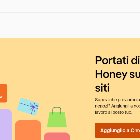
Portati d
Honey su
siti
Sapevi che proviamo au
negozi? Aggiungi la nos
lavoro al posto tuo.
Aggiungilo a Chr