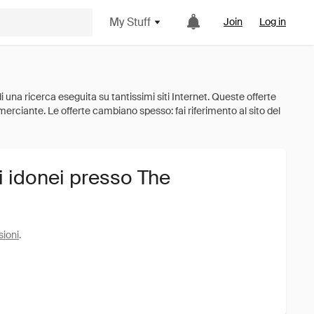
My Stuff
Join
Log in
i idonei presso The
sioni
.