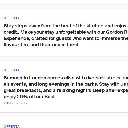
OFFERTA
Stay steps away from the heat of the kitchen and enjoy 
credit.. Make your stay unforgettable with our Gordon R
Experience, crafted for guests who want to immerse th
flavour, fire, and theatrics of Lond
OFFERTA
Summer in London comes alive with riverside strolls, ro
air events, and long evenings in the parks. Stay with us f
great breakfasts, and a relaxing night’s sleep after explo
enjoy 20% off our Best
20% di sconto
OFFERTA