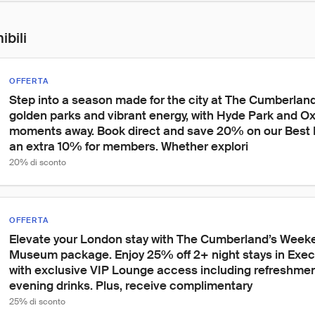
ibili
OFFERTA
Step into a season made for the city at The Cumberland. 
golden parks and vibrant energy, with Hyde Park and Oxf
moments away. Book direct and save 20% on our Best Fl
an extra 10% for members. Whether explori
20% di sconto
OFFERTA
Elevate your London stay with The Cumberland’s Week
Museum package. Enjoy 25% off 2+ night stays in Execu
with exclusive VIP Lounge access including refreshments
evening drinks. Plus, receive complimentary 
25% di sconto