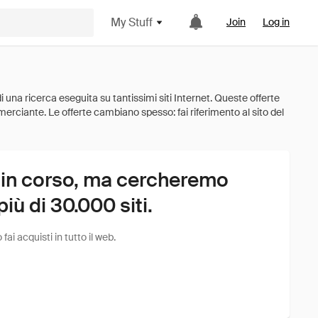
My Stuff
Join
Log in
 in corso, ma cercheremo
ù di 30.000 siti.
i acquisti in tutto il web.