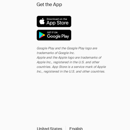
Get the App
Google Play and the Google Play logo are
trademarks of Google Inc.
Apple and the Apple logo are trademarks of
Apple Inc., registered in the U.S. and other
countries. App Store is a service mark of Apple
Inc., registered in the U.S. and other countries.
United States
English