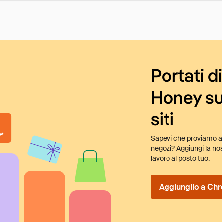
Portati d
Honey su
siti
Sapevi che proviamo au
negozi? Aggiungi la nos
lavoro al posto tuo.
Aggiungilo a Chr