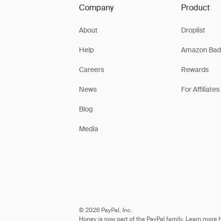
Company
Product
About
Droplist
Help
Amazon Bad
Careers
Rewards
News
For Affiliates
Blog
Media
© 2026 PayPal, Inc.
Honey is now part of the PayPal family. Learn more