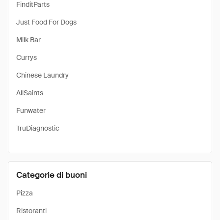
FinditParts
Just Food For Dogs
Milk Bar
Currys
Chinese Laundry
AllSaints
Funwater
TruDiagnostic
Categorie di buoni
Pizza
Ristoranti