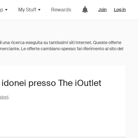
op
My Stuff
Rewards
Join
Log in
 idonei presso The iOutlet
sioni
.