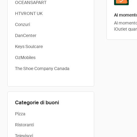
OCEANSAPART
HTVRONT UK
Al momento 
Al momento, 
Conzuri
iOutlet qua
DanCenter
Keys Soulcare
OzMobiles
The Shoe Company Canada
Categorie di buoni
Pizza
Ristoranti
Televisori