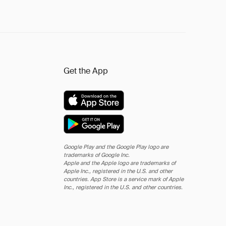
Get the App
Google Play and the Google Play logo are
trademarks of Google Inc.
Apple and the Apple logo are trademarks of
Apple Inc., registered in the U.S. and other
countries. App Store is a service mark of Apple
Inc., registered in the U.S. and other countries.