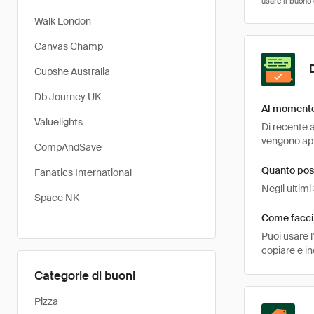
Walk London
Canvas Champ
Cupshe Australia
Db Journey UK
Al momento 
Valuelights
Di recente a
vengono appl
CompAndSave
Quanto poss
Fanatics International
Negli ultimi
Space NK
Come faccio
Puoi usare 
copiare e in
Categorie di buoni
Pizza