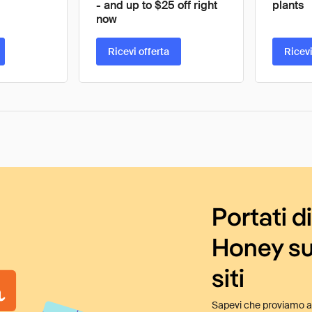
- and up to $25 off right
plants
now ͏
Ricevi offerta
Ricevi
Portati d
Honey su
siti
Sapevi che proviamo au