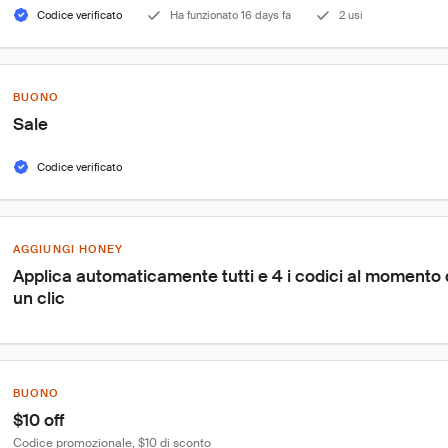
Codice verificato
Ha funzionato 16 days fa
2 usi
BUONO
Sale
Codice verificato
AGGIUNGI HONEY
Applica automaticamente tutti e 4 i codici al momento
un clic
BUONO
$10 off
Codice promozionale, $10 di sconto