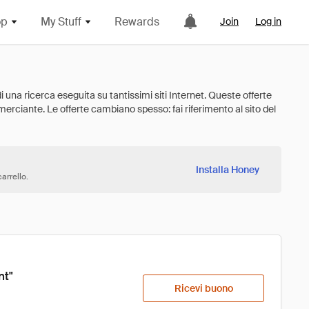
op
My Stuff
Rewards
Join
Log in
Installa Honey
arrello.
nt"
Ricevi buono