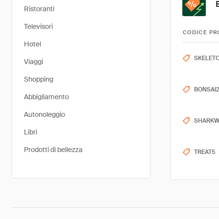
Ristoranti
Televisori
CODICE PR
Hotel
SKELET
Viaggi
Shopping
BONSAI
Abbigliamento
Autonoleggio
SHARKW
Libri
Prodotti di bellezza
TREAT5