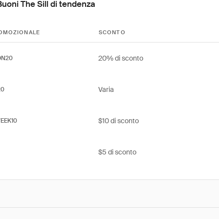
Buoni The Sill di tendenza
OMOZIONALE
SCONTO
20% di sconto
ON20
Varia
20
$10 di sconto
EEK10
$5 di sconto