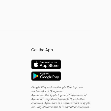
Get the App
Google Play and the Google Play logo are
trademarks of Google Inc.
Apple and the Apple logo are trademarks of
Apple Inc., registered in the U.S. and other
countries. App Store is a service mark of Apple
Inc., registered in the U.S. and other countries.