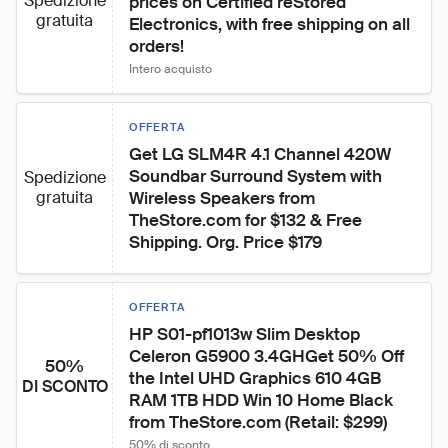
Spedizione
prices on Certified reStored 
gratuita
Electronics, with free shipping on all 
orders!
Intero acquisto
OFFERTA
Get LG SLM4R 4.1 Channel 420W 
Soundbar Surround System with 
Spedizione
gratuita
Wireless Speakers from 
TheStore.com for $132 & Free 
Shipping. Org. Price $179
OFFERTA
HP S01-pf1013w Slim Desktop 
Celeron G5900 3.4GHGet 50% Off 
50%
the Intel UHD Graphics 610 4GB 
DI SCONTO
RAM 1TB HDD Win 10 Home Black 
from TheStore.com (Retail: $299)
50% di sconto