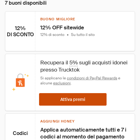
7 buoni disponibili
BUONO MIGLIORE
12% OFF sitewide
12%
DI SCONTO
12% di sconto
•
Su tutto il sito
Recupera il 
5%
 sugli acquisti idonei 
presso Trucktok
Si applicano le 
condizioni di PayPal Rewards
 e 
alcune 
esclusioni
.
Attiva premi
AGGIUNGI HONEY
Applica automaticamente tutti e 7 i 
Codici
codici al momento del pagamento 