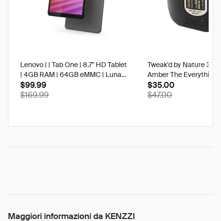
Lenovo | | Tab One | 8.7" HD Tablet
Tweak'd by Nature 3 oz
| 4GB RAM | 64GB eMMC | Luna
Amber The Everything 
Grey | Best Buy
$99.99
$35.00
$169.99
$47.00
Maggiori informazioni da KENZZI