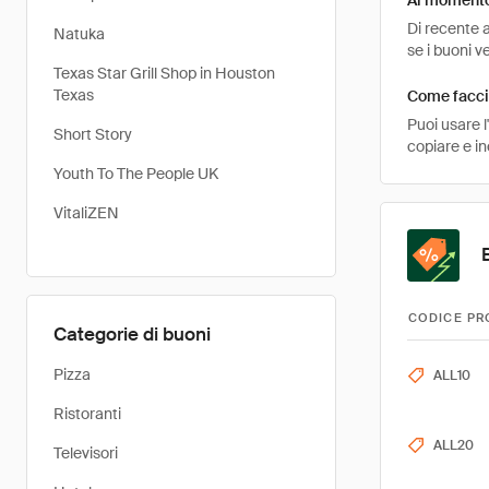
Al momento
Di recente a
Natuka
se i buoni v
Texas Star Grill Shop in Houston
Texas
Come facci
Puoi usare 
Short Story
copiare e i
Youth To The People UK
VitaliZEN
CODICE PR
Categorie di buoni
Pizza
ALL10
Ristoranti
ALL20
Televisori