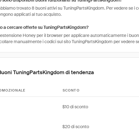
 sono disponibili buoni funzionanti su TuningPartsKingdom?
bbiamo trovato 8 buoni attivi su TuningPartsKingdom. Per vedere se i codic
engono applicati al tuo acquisto.
o a cercare offerte su TuningPartsKingdom?
l'estensione Honey per il browser per applicare automaticamente i buo
ncollare manualmente i codici sul sito TuningPartsKingdom per vedere s
Buoni TuningPartsKingdom di tendenza
OMOZIONALE
SCONTO
$10 di sconto
$20 di sconto