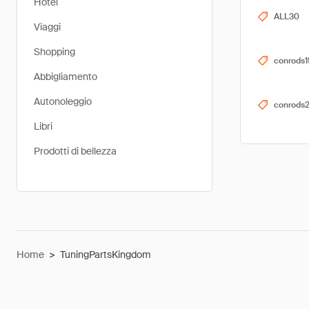
Hotel
ALL30
Viaggi
Shopping
conrods1
Abbigliamento
Autonoleggio
conrods
Libri
Prodotti di bellezza
Home
>
TuningPartsKingdom