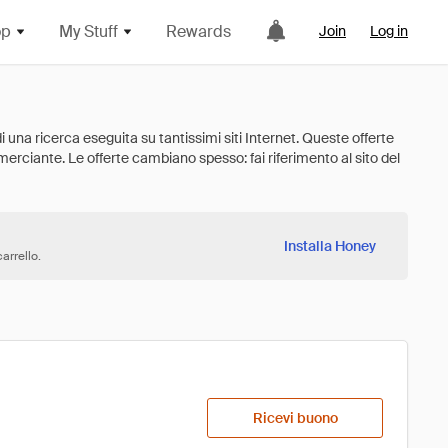
op
My Stuff
Rewards
Join
Log in
Installa Honey
arrello.
Ricevi buono