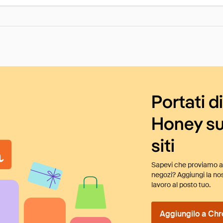
Portati d
Honey su
siti
Sapevi che proviamo au
negozi? Aggiungi la nos
lavoro al posto tuo.
Aggiungilo a Chr