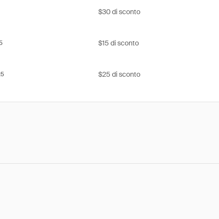
$30 di sconto
$15 di sconto
5
$25 di sconto
25