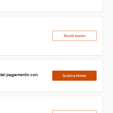
Ricevi buono
 del pagamento con 
Scarica Honey