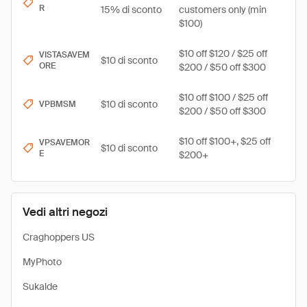
R
15% di sconto
customers only (min
$100)
$10 off $120 / $25 off
VISTASAVEM
$10 di sconto
ORE
$200 / $50 off $300
$10 off $100 / $25 off
$10 di sconto
VPBMSM
$200 / $50 off $300
$10 off $100+, $25 off
VPSAVEMOR
$10 di sconto
E
$200+
Vedi altri negozi
Craghoppers US
MyPhoto
Sukalde