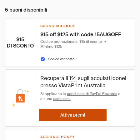
5 buoni disponibili
BUONO MIGLIORE
$15 off $125 with code 15AUGOFF
$15
Codice promozionale, $15 di sconto
•
DI SCONTO
Minimo $125
Codice verificato
Recupera il 
1%
 sugli acquisti idonei 
presso VistaPrint Australia
Si applicano le 
condizioni di PayPal Rewards
 e 
alcune 
esclusioni
.
Attiva premi
AGGIUNGI HONEY