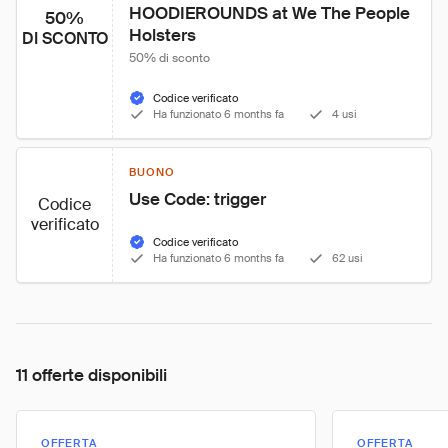
HOODIEROUNDS at We The People 
50%
Holsters
DI SCONTO
50% di sconto
Codice verificato
Ha funzionato 6 months fa
4 usi
BUONO
Use Code: trigger
Codice
verificato
Codice verificato
Ha funzionato 6 months fa
62 usi
11 offerte disponibili
OFFERTA
OFFERTA