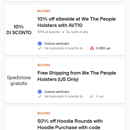
BUONO
10% off sitewide at We The People 
Holsters with AVT10
10%
DI SCONTO
10% di sconto
•
Su tutto il sito
Codice verificato
Ha funzionato 4 months fa
6.895 usi
BUONO
Free Shipping from We The People 
Spedizione
Holsters (US Only)
gratuita
Codice verificato
Ha funzionato 5 months fa
5 usi
BUONO
50% off Hoodie Rounds with 
Hoodie Purchase with code 