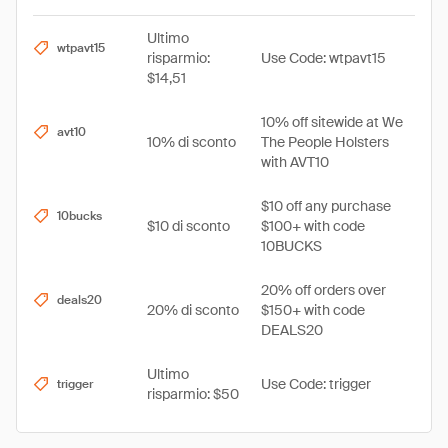
Ultimo
wtpavt15
risparmio:
Use Code: wtpavt15
$14,51
10% off sitewide at We
avt10
10% di sconto
The People Holsters
with AVT10
$10 off any purchase
10bucks
$10 di sconto
$100+ with code
10BUCKS
20% off orders over
deals20
20% di sconto
$150+ with code
DEALS20
Ultimo
Use Code: trigger
trigger
risparmio: $50