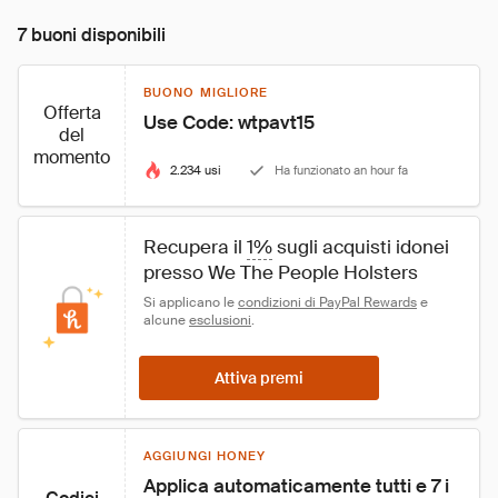
7 buoni disponibili
BUONO MIGLIORE
Offerta
Use Code: wtpavt15
del
momento
2.234 usi
Ha funzionato an hour fa
Recupera il 
1%
 sugli acquisti idonei 
presso We The People Holsters
Si applicano le 
condizioni di PayPal Rewards
 e 
alcune 
esclusioni
.
Attiva premi
AGGIUNGI HONEY
Applica automaticamente tutti e 7 i 