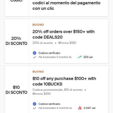
Codici
codici al momento del pagamento 
con un clic
BUONO
20% off orders over $150+ with 
code DEALS20
20%
DI SCONTO
20% di sconto
•
Minimo $150
Codice verificato
Ha funzionato 3 months fa
203 usi
BUONO
$10 off any purchase $100+ with 
code 10BUCKS
$10
Codice promozionale, $10 di sconto
•
DI SCONTO
Minimo $100
Codice verificato
Ha funzionato 4 months fa
2.567 usi