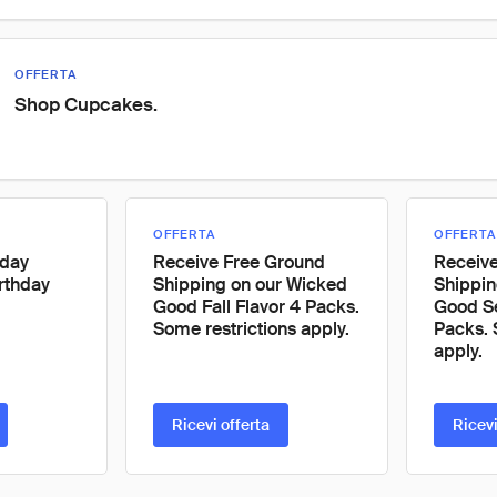
OFFERTA
Shop Cupcakes.
OFFERTA
OFFERTA
hday
Receive Free Ground
Receiv
rthday
Shipping on our Wicked
Shippi
Good Fall Flavor 4 Packs.
Good Se
Some restrictions apply.
Packs. 
apply.
Ricevi offerta
Ricevi