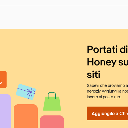
Portati d
Honey su
siti
Sapevi che proviamo au
negozi? Aggiungi la nos
lavoro al posto tuo.
Aggiungilo a Chr