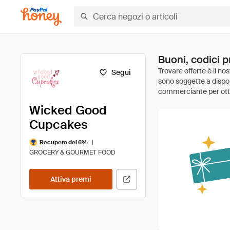
Buoni, codici 
Segui
Wicked Good
Cupcakes
|
Recupero del 6%
GROCERY & GOURMET FOOD
Attiva premi