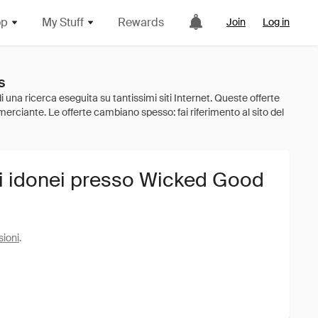
op
My Stuff
Rewards
Join
Log in
s
ti idonei presso Wicked Good
sioni
.