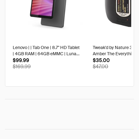
Lenovo | | Tab One | 8.7" HD Tablet
Tweak'd by Nature 3 oz
| 4GB RAM | 64GB eMMC | Luna
Amber The Everything 
Grey | Best Buy
$99.99
$35.00
$169.99
$47.00