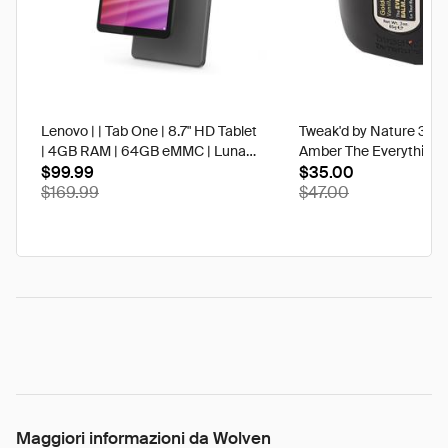
Lenovo | | Tab One | 8.7" HD Tablet
Tweak'd by Nature 3 oz
| 4GB RAM | 64GB eMMC | Luna
Amber The Everything 
Grey | Best Buy
$99.99
$35.00
$169.99
$47.00
Maggiori informazioni da Wolven