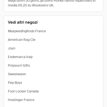
Negli ultimi 30 giorni, gli utenti Honey hanno risparmiato in
media £6.20 su Woolovers UK.
Vedi altri negozi
MaxpeedingRods France
American Rag Cie
Joyn
Esdemarca Italy
Potpourri Gifts
Sweetwater
Pep Boys
Foot Locker Canada
Hostinger France