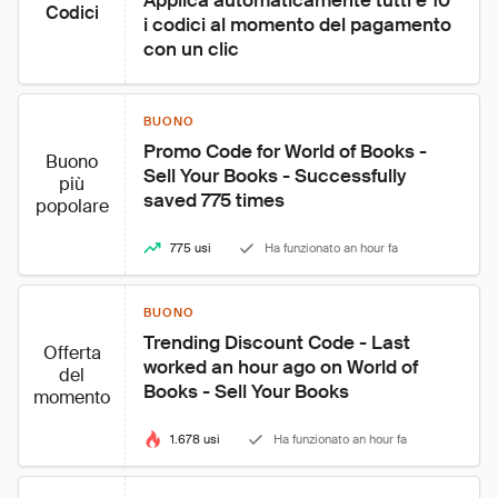
Applica automaticamente tutti e 10 
Codici
i codici al momento del pagamento 
con un clic
BUONO
Promo Code for World of Books - 
Buono
Sell Your Books - Successfully 
più
saved 775 times
popolare
775 usi
Ha funzionato an hour fa
BUONO
Trending Discount Code - Last 
Offerta
worked an hour ago on World of 
del
Books - Sell Your Books
momento
1.678 usi
Ha funzionato an hour fa