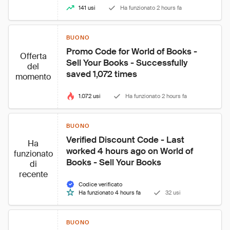
141 usi
Ha funzionato 2 hours fa
BUONO
Promo Code for World of Books - 
Offerta
Sell Your Books - Successfully 
del
saved 1,072 times
momento
1.072 usi
Ha funzionato 2 hours fa
BUONO
Verified Discount Code - Last 
Ha
worked 4 hours ago on World of 
funzionato
Books - Sell Your Books
di
recente
Codice verificato
Ha funzionato 4 hours fa
32 usi
BUONO