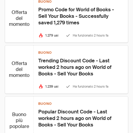
BUONO
Promo Code for World of Books - 
Offerta
Sell Your Books - Successfully 
del
saved 1,279 times
momento
1.279 usi
Ha funzionato 2 hours fa
BUONO
Trending Discount Code - Last 
Offerta
worked 2 hours ago on World of 
del
Books - Sell Your Books
momento
1.239 usi
Ha funzionato 2 hours fa
BUONO
Popular Discount Code - Last 
Buono
worked 2 hours ago on World of 
più
Books - Sell Your Books
popolare