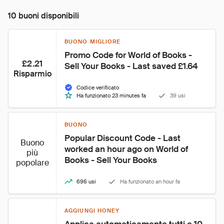
10 buoni disponibili
BUONO MIGLIORE
Promo Code for World of Books - 
£2.21
Sell Your Books - Last saved £1.64
Risparmio
Codice verificato
Ha funzionato 23 minutes fa
39 usi
BUONO
Popular Discount Code - Last 
Buono
worked an hour ago on World of 
più
Books - Sell Your Books
popolare
696 usi
Ha funzionato an hour fa
AGGIUNGI HONEY