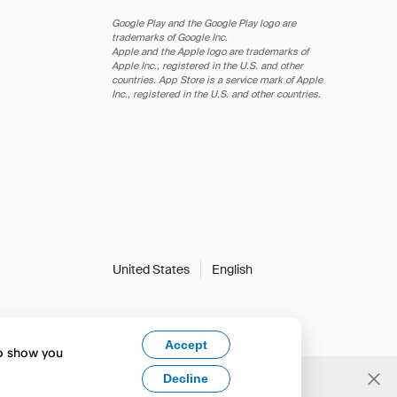
Google Play and the Google Play logo are
trademarks of Google Inc.
Apple and the Apple logo are trademarks of
Apple Inc., registered in the U.S. and other
countries. App Store is a service mark of Apple
Inc., registered in the U.S. and other countries.
United States
English
Accept
to show you
Decline
Yes, change to English