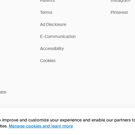
Patents
Instagram
Terms
Pinterest
Ad Disclosure
E-Communication
Accessibility
Cookies
here
.
to improve and customize your experience and enable our partners 
ites.
Manage cookies and learn more
this page in English?
No, continua a esplorare