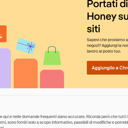
Portati d
Honey su
siti
Sapevi che proviamo au
negozi? Aggiungi la nos
lavoro al posto tuo.
Aggiungilo a Chr
ate qui e nelle domande frequenti siano accurate. Ricorda però che tutti i
 premi, sono forniti solo a scopo informativo, passibili di modifiche e potr