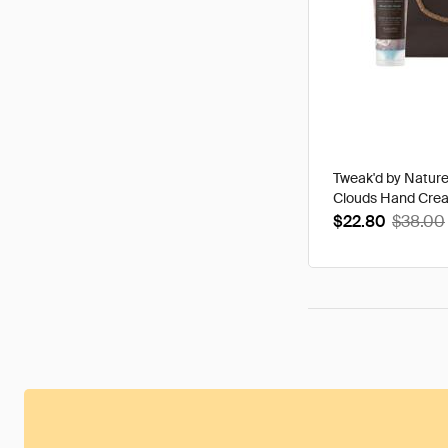
Tweak'd by Natur
Clouds Hand Cre
$22.80
$38.00