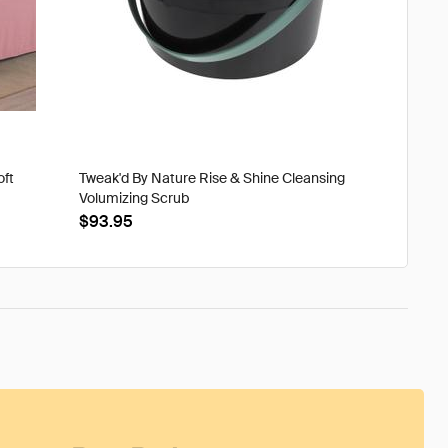
oft
Tweak'd By Nature Rise & Shine Cleansing
Volumizing Scrub
$93.95