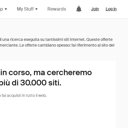
op
My Stuff
Rewards
Join
Log in
 in corso, ma cercheremo
ù di 30.000 siti.
i acquisti in tutto il web.