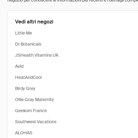
negozio per conoscere le informazioni più recenti e i dettagli comple
Vedi altri negozi
Little Me
Dr Botanicals
JSHealth Vitamins UK
Avid
HeatAndCool
Birdy Grey
Ollie Gray Maternity
Geekom France
Southwest Vacations
ALOHAS