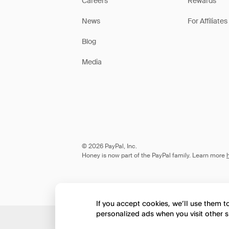
Careers
Rewards
News
For Affiliates
Blog
Media
© 2026 PayPal, Inc.
Honey is now part of the PayPal family. Learn more
If you accept cookies, we’ll use them 
personalized ads when you visit other s
Would you like to view 