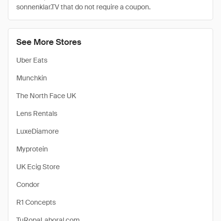
sonnenklar.TV that do not require a coupon.
See More Stores
Uber Eats
Munchkin
The North Face UK
Lens Rentals
LuxeDiamore
Myprotein
UK Ecig Store
Condor
R1 Concepts
TuRopaLaboral.com