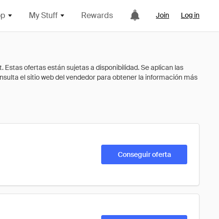
op
My Stuff
Rewards
Join
Log in
Conseguir oferta