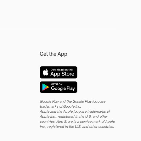
Get the App
Google Play and the Google Play logo are
trademarks of Google Inc.
Apple and the Apple logo are trademarks of
Apple Inc., registered in the U.S. and other
countries. App Store is a service mark of Apple
Inc., registered in the U.S. and other countries.