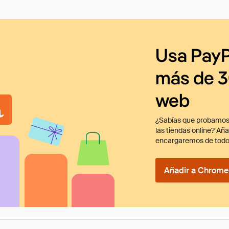
Usa PayP
más de 3
web
¿Sabías que probamos
las tiendas online? Añ
encargaremos de todo
Añadir a Chrome 