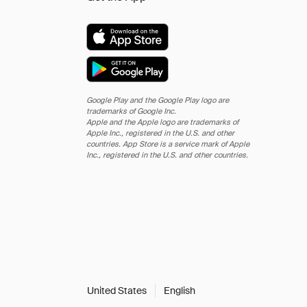
Google Play and the Google Play logo are
trademarks of Google Inc.
Apple and the Apple logo are trademarks of
Apple Inc., registered in the U.S. and other
countries. App Store is a service mark of Apple
Inc., registered in the U.S. and other countries.
United States
English