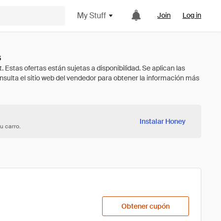
My Stuff
Join
Log in
s
Instalar Honey
u carro.
Obtener cupón