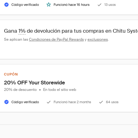
Código verificado
Funcionó hace 16 hours
13 usos
Gana 
1%
 de devolución para tus compras en Chitu Sys
Se aplican las 
Condiciones de PayPal Rewards
 y 
exclusiones
.
CUPÓN
20% OFF Your Storewide
20% de descuento
•
En todo el sitio web
Código verificado
Funcionó hace 2 months
64 usos