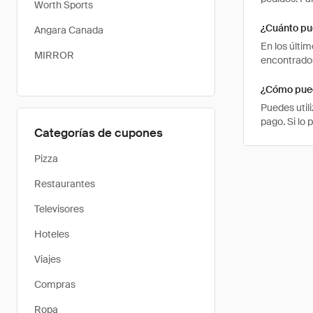
Worth Sports
¿Cuánto pu
Angara Canada
En los últi
MIRROR
encontrados
¿Cómo pued
Puedes util
pago. Si lo
Categorías de cupones
Pizza
Restaurantes
Televisores
Hoteles
Viajes
Compras
Ropa