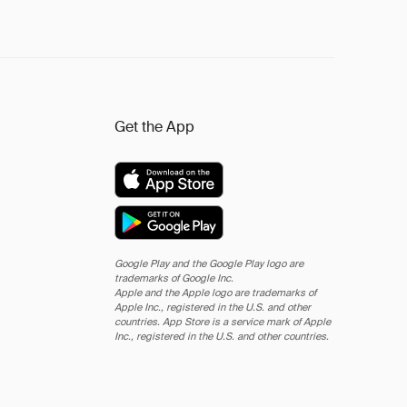
Get the App
Google Play and the Google Play logo are
trademarks of Google Inc.
Apple and the Apple logo are trademarks of
Apple Inc., registered in the U.S. and other
countries. App Store is a service mark of Apple
Inc., registered in the U.S. and other countries.