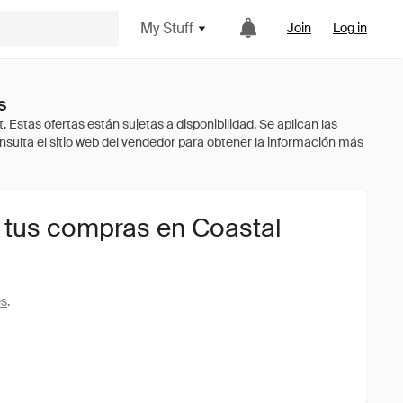
My Stuff
Join
Log in
s
 tus compras en Coastal
es
.