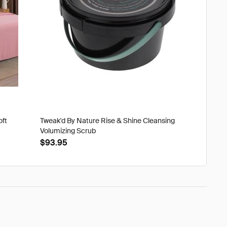
oft
Tweak'd By Nature Rise & Shine Cleansing
Volumizing Scrub
$93.95