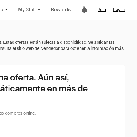
op
My Stuff
Rewards
Join
Log in
 oferta. Aún así,
áticamente en más de
do compres online.