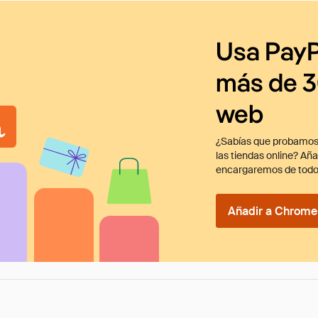
Usa PayP
más de 3
web
¿Sabías que probamos
las tiendas online? Añ
encargaremos de todo
Añadir a Chrome 