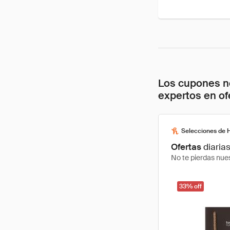
Los cupones no
expertos en of
Selecciones de 
Ofertas
diaria
No te pierdas nues
33% off