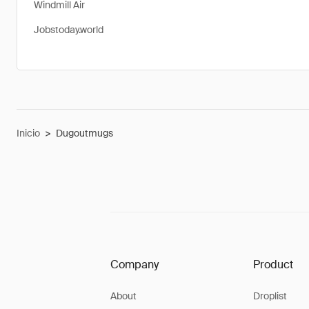
Windmill Air
Jobstoday.world
Inicio
>
Dugoutmugs
Company
Product
About
Droplist