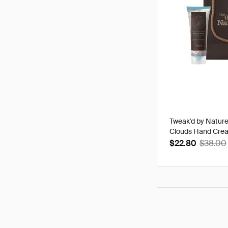
Tweak'd by Natur
Clouds Hand Cre
$22.80
$38.00