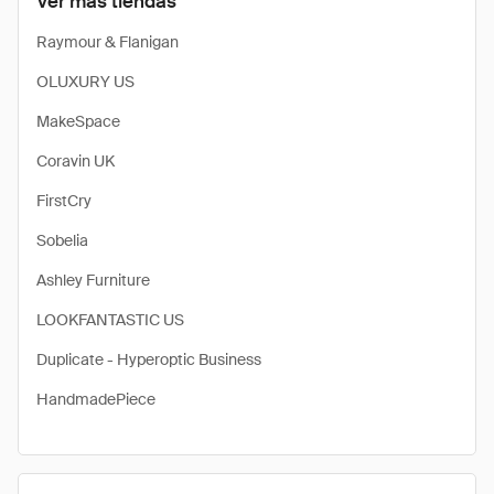
Ver más tiendas
Raymour & Flanigan
OLUXURY US
MakeSpace
Coravin UK
FirstCry
Sobelia
Ashley Furniture
LOOKFANTASTIC US
Duplicate - Hyperoptic Business
HandmadePiece