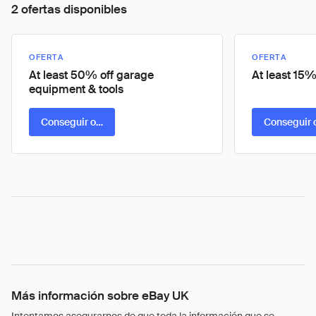
2 ofertas disponibles
OFERTA
OFERTA
At least 50% off garage
At least 15%
equipment & tools
Conseguir oferta
Conseguir 
Más información sobre eBay UK