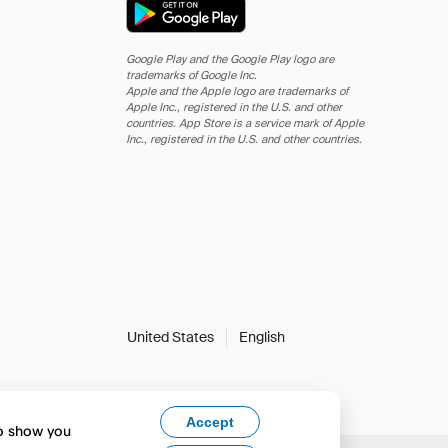
Google Play and the Google Play logo are
trademarks of Google Inc.
Apple and the Apple logo are trademarks of
Apple Inc., registered in the U.S. and other
countries. App Store is a service mark of Apple
Inc., registered in the U.S. and other countries.
United States
English
Accept
to show you