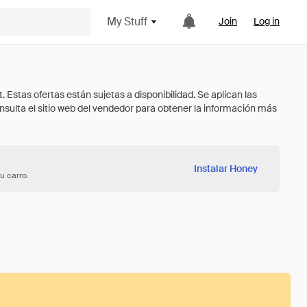
My Stuff
Join
Log in
Instalar Honey
u carro.