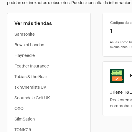
podrían ser inexactos u obsoletos. Puedes consultar la información m
Ver más tiendas
Códigos de 
1
Samsonite
Bown of London
Hayneedle
Feather Insurance
Tobias & the Bear
skinChemists UK
¿Tiene H&L
Scottsdale Golf UK
Recientemen
comprobarem
OXO
SlimSation
TONIC15