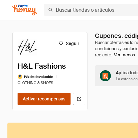
Cupones, códi
Seguir
Ver menos
H&L Fashions
Aplica tod
|
1% de devolución
La extensión
CLOTHING & SHOES
Activar recompensas