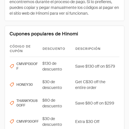
encontremos durante el proceso de pago. Si lo prefieres,
puedes copiar y pegar manualmente los códigos al pagar en
el sitio web de Hinomi para ver si funcionan.
Cupones populares de Hinomi
CÓDIGO DE
DESCUENTO
DESCRIPCIÓN
CUPÓN
$130 de
CMVIP130OF
Save $130 off on $579
F
descuento
$30 de
Get C$30 off the
HONEY30
descuento
entire order
$80 de
THANKYOU8
Save $80 off on $299
0OFF
descuento
$30 de
Extra $30 Off
CMVIP30OFF
descuento