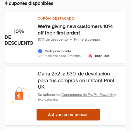
4 cupones disponibles
CUPÓN DESTACADO
We're giving new customers 10% 
10%
off their first order!
DE
10% de descuento
•
Primera compra
DESCUENTO
Código verificado
Funcionó hace 5 months
1892 usos
Gana 
252  a 630 
 de devolución 
para tus compras en Instant Print 
UK
Se aplican las 
Condiciones de PayPal Rewards
 y 
exclusiones
.
Activar recompensas