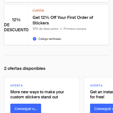
CUPÓN
Get 12% Off Your First Order of 
12%
Stickers
DE
12% de descuento
•
Primera compra
DESCUENTO
Código verificado
2 ofertas disponibles
OFERTA
OFERTA
More new ways to make your
Get an insta
custom stickers stand out
for free!
Conseguir oferta
Conseguir 