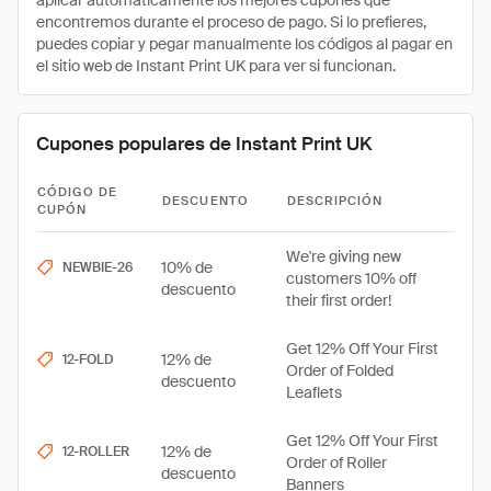
aplicar automáticamente los mejores cupones que
encontremos durante el proceso de pago. Si lo prefieres,
puedes copiar y pegar manualmente los códigos al pagar en
el sitio web de Instant Print UK para ver si funcionan.
Cupones populares de Instant Print UK
CÓDIGO DE
DESCUENTO
DESCRIPCIÓN
CUPÓN
We're giving new
10% de
NEWBIE-26
customers 10% off
descuento
their first order!
Get 12% Off Your First
12% de
12-FOLD
Order of Folded
descuento
Leaflets
Get 12% Off Your First
12% de
12-ROLLER
Order of Roller
descuento
Banners