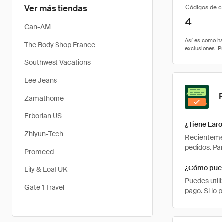
Ver más tiendas
Códigos de 
4
Can-AM
The Body Shop France
Southwest Vacations
Lee Jeans
Zamathome
Erborian US
¿Tiene Lar
Zhiyun-Tech
Recientemen
pedidos. Pa
Promeed
¿Cómo pued
Lily & Loaf UK
Puedes util
Gate 1 Travel
pago. Si lo 