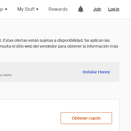
op
My Stuff
Rewards
Join
Log in
Instalar Honey
u carro.
Obtener cupón