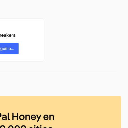
neakers
guir oferta
al Honey en