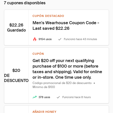
7 cupones disponibles
CUPÓN DESTACADO
Men's Wearhouse Coupon Code - 
$22.26
Last saved $22.26
Guardado
9154 usos
Funcionó hace 43 minutes
CUPÓN
Get $20 off your next qualifying 
purchase of $100 or more (before 
$20
taxes and shipping). Valid for online 
DE
or in-store. One time use only.
DESCUENTO
Código promocional de $20 de descuento
•
Mínimo de $100
378 usos
Funcionó hace 8 hours
AÑADIR HONEY