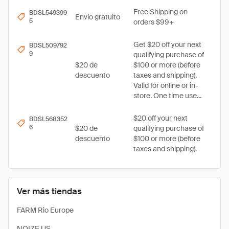
Free Shipping on
BDSL549399
Envío gratuito
5
orders $99+
Get $20 off your next
BDSL509792
9
qualifying purchase of
$20 de
$100 or more (before
descuento
taxes and shipping).
Valid for online or in-
store. One time use...
$20 off your next
BDSL568352
6
$20 de
qualifying purchase of
descuento
$100 or more (before
taxes and shipping).
Ver más tiendas
FARM Rio Europe
NOIZE US