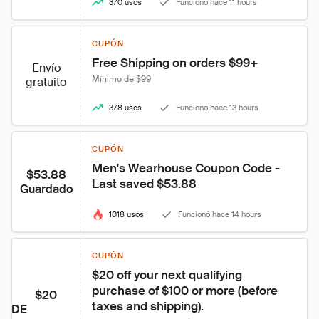
370 usos
Funcionó hace 11 hours
CUPÓN
Free Shipping on orders $99+
Envío
Mínimo de $99
gratuito
378 usos
Funcionó hace 13 hours
CUPÓN
Men's Wearhouse Coupon Code - 
$53.88
Last saved $53.88
Guardado
1018 usos
Funcionó hace 14 hours
CUPÓN
$20 off your next qualifying 
purchase of $100 or more (before 
$20
taxes and shipping).
DE