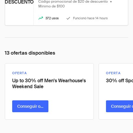
DESCUENTO
Código promocional de $20 de descuento
•
Mínimo de $100
372 usos
Funcionó hace 14 hours
13 ofertas disponibles
OFERTA
OFERTA
Up to 30% off Men's Wearhouse's
30% off Spo
Weekend Sale
Conseguir oferta
Conseguir 