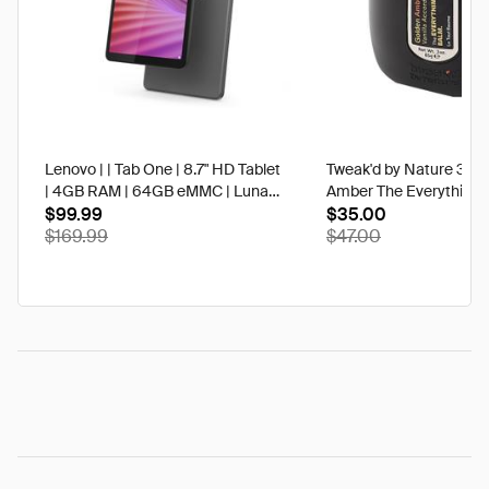
Lenovo | | Tab One | 8.7" HD Tablet
Tweak'd by Nature 3 oz
| 4GB RAM | 64GB eMMC | Luna
Amber The Everything 
Grey | Best Buy
$99.99
$35.00
$169.99
$47.00