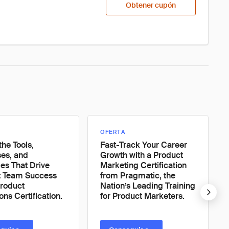
Obtener cupón
OFERTA
the Tools,
Fast-Track Your Career
es, and
Growth with a Product
ies That Drive
Marketing Certification
t Team Success
from Pragmatic, the
Product
Nation’s Leading Training
ons Certification.
for Product Marketers.