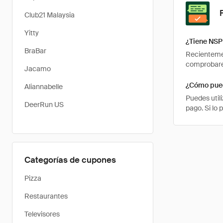
Club21 Malaysia
Yitty
¿Tiene NSP
BraBar
Recientemen
comprobarem
Jacamo
¿Cómo pued
Aliannabelle
Puedes util
DeerRun US
pago. Si lo 
Categorías de cupones
Pizza
Restaurantes
Televisores