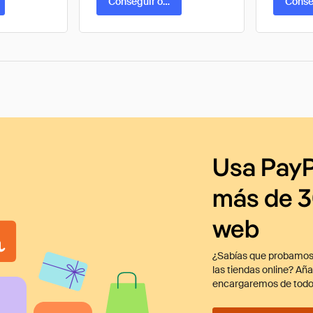
ta
Conseguir oferta
Conse
Usa PayP
más de 3
web
¿Sabías que probamos
las tiendas online? Añ
encargaremos de todo