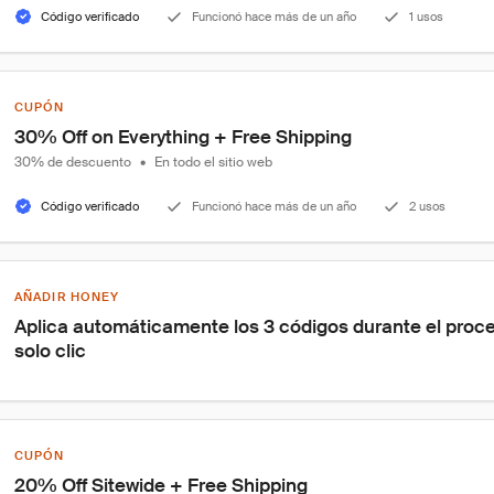
Código verificado
Funcionó hace más de un año
1 usos
CUPÓN
30% Off on Everything + Free Shipping
30% de descuento
•
En todo el sitio web
Código verificado
Funcionó hace más de un año
2 usos
AÑADIR HONEY
Aplica automáticamente los 3 códigos durante el proc
solo clic
CUPÓN
20% Off Sitewide + Free Shipping