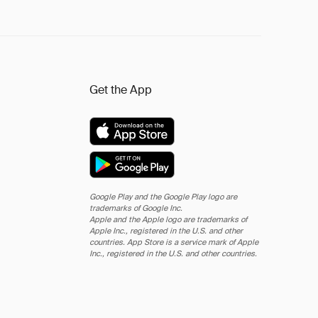
Get the App
Google Play and the Google Play logo are
trademarks of Google Inc.
Apple and the Apple logo are trademarks of
Apple Inc., registered in the U.S. and other
countries. App Store is a service mark of Apple
Inc., registered in the U.S. and other countries.