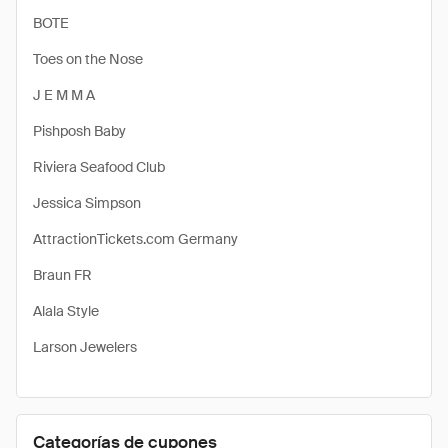
BOTE
Toes on the Nose
J E M M A
Pishposh Baby
Riviera Seafood Club
Jessica Simpson
AttractionTickets.com Germany
Braun FR
Alala Style
Larson Jewelers
Categorías de cupones