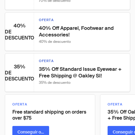
70% de descuento
OFERTA
40%
40% Off Apparel, Footwear and 
DE
Accessories!
DESCUENTO
40% de descuento
OFERTA
35%
35% Off Standard Issue Eyewear + 
DE
Free Shipping @ Oakley SI!
DESCUENTO
35% de descuento
OFERTA
OFERTA
Free standard shipping on orders
35% Off Oa
over $75
+ Free Ship
Conseguir oferta
Conseguir 