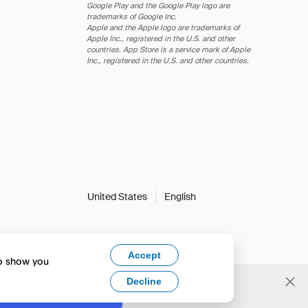
Google Play and the Google Play logo are
trademarks of Google Inc.
Apple and the Apple logo are trademarks of
Apple Inc., registered in the U.S. and other
countries. App Store is a service mark of Apple
Inc., registered in the U.S. and other countries.
United States
English
Accept
to show you
Decline
Yes, change to English