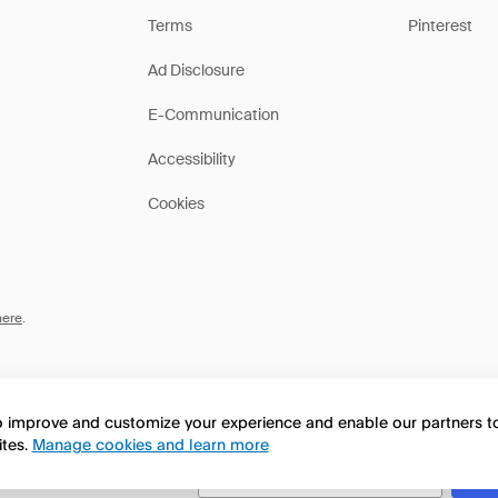
Terms
Pinterest
Ad Disclosure
E-Communication
Accessibility
Cookies
here
.
to improve and customize your experience and enable our partners 
ites.
Manage cookies and learn more
this page in English?
No, seguir navegando