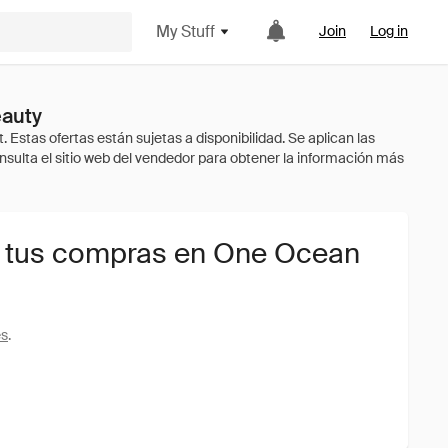
My Stuff
Join
Log in
eauty
a tus compras en One Ocean
es
.