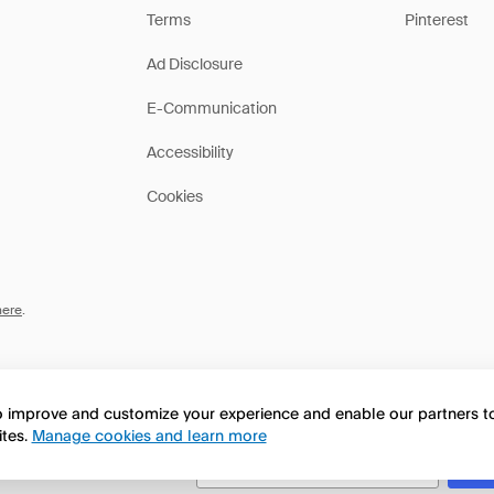
Terms
Pinterest
Ad Disclosure
E-Communication
Accessibility
Cookies
here
.
to improve and customize your experience and enable our partners 
ites.
Manage cookies and learn more
this page in English?
No, seguir navegando