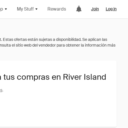
op
My Stuff
Rewards
Join
Log in
 tus compras en River Island
es
.