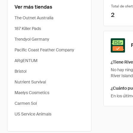
Ver más tiendas
Total de ofer
2
The Outnet Australia
187 Killer Pads
Trendyol Germany
Pacific Coast Feather Company
ARgENTUM
¿Tiene Rive
No hay ning
Bristol
River Islan
Nutrient Survival
¿Cuánto pu
Maelys Cosmetics
En los últi
Carmen Sol
US Service Animals