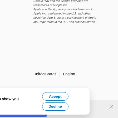
Google Play and the Google Play logo are
trademarks of Google Inc.
Apple and the Apple logo are trademarks of
Apple Inc., registered in the U.S. and other
countries. App Store is a service mark of Apple
Inc., registered in the U.S. and other countries.
United States
English
Accept
to show you
Decline
Yes, change to English