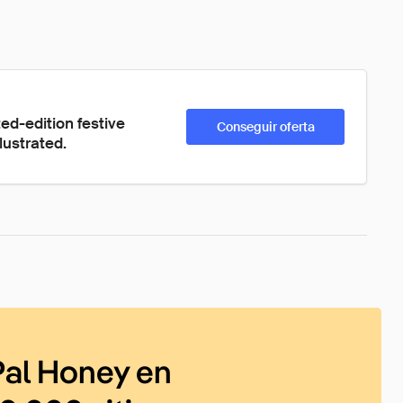
ted-edition festive 
Conseguir oferta
lustrated.
al Honey en