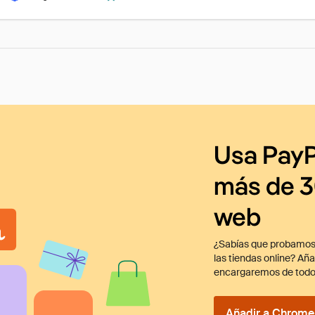
Usa PayP
más de 3
web
¿Sabías que probamos
las tiendas online? Añ
encargaremos de todo
Añadir a Chrome 