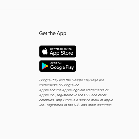
Get the App
Google Play and the Google Play logo are
trademarks of Google Inc.
Apple and the Apple logo are trademarks of
Apple Inc., registered in the U.S. and other
countries. App Store is a service mark of Apple
Inc., registered in the U.S. and other countries.