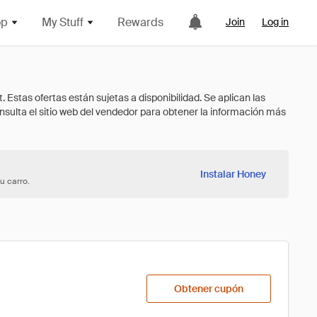
op
My Stuff
Rewards
Join
Log in
Instalar Honey
u carro.
Obtener cupón