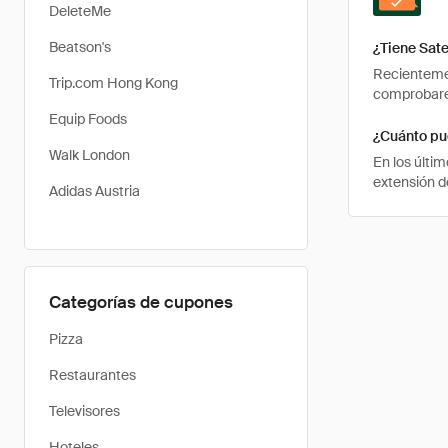
DeleteMe
Beatson's
¿Tiene Sat
Recientemen
Trip.com Hong Kong
comprobarem
Equip Foods
¿Cuánto pu
Walk London
En los últi
extensión d
Adidas Austria
Categorías de cupones
Pizza
Restaurantes
Televisores
Hoteles