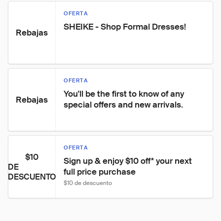
OFERTA
SHEIKE - Shop Formal Dresses!
Rebajas
OFERTA
You'll be the first to know of any 
Rebajas
special offers and new arrivals.
OFERTA
$10
Sign up & enjoy $10 off* your next 
DE
full price purchase
DESCUENTO
$10 de descuento