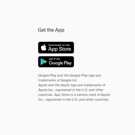
Get the App
Google Play and the Google Play logo are
trademarks of Google Inc.
Apple and the Apple logo are trademarks of
Apple Inc., registered in the U.S. and other
countries. App Store is a service mark of Apple
Inc., registered in the U.S. and other countries.