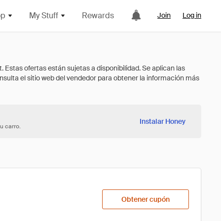
op
My Stuff
Rewards
Join
Log in
Instalar Honey
u carro.
Obtener cupón