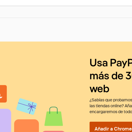
Usa PayP
más de 3
web
¿Sabías que probamos
las tiendas online? Añ
encargaremos de todo
Añadir a Chrome 