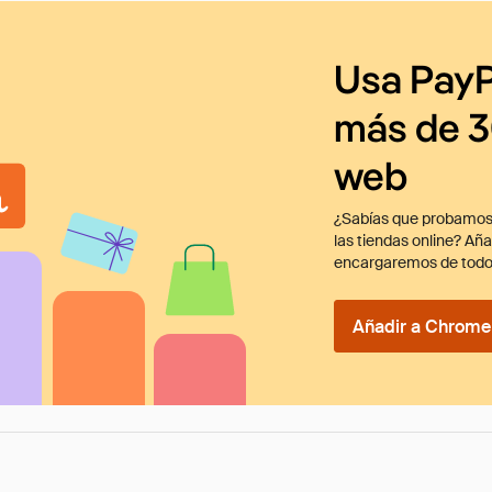
Usa PayP
más de 3
web
¿Sabías que probamos
las tiendas online? Añ
encargaremos de todo
Añadir a Chrome 