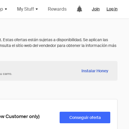
op
My Stuff
Rewards
Join
Log in
Instalar Honey
u carro.
New Customer only)
Conseguir oferta