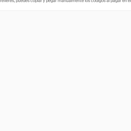
prefieres, puedes copiar y pegar manualmente los códigos al pagar en el