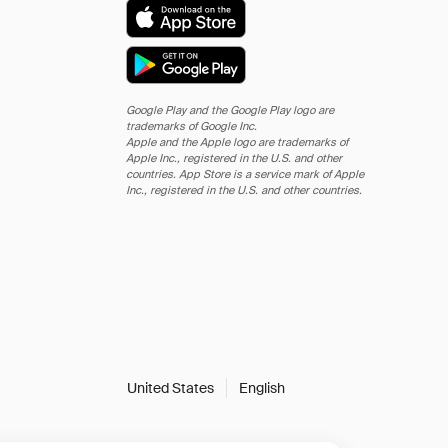
Google Play and the Google Play logo are
trademarks of Google Inc.
Apple and the Apple logo are trademarks of
Apple Inc., registered in the U.S. and other
countries. App Store is a service mark of Apple
Inc., registered in the U.S. and other countries.
United States
English